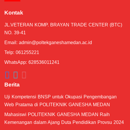
Langkah-langkah Upload Proposal #5
Kontak
07:18
JL.VETERAN KOMP. BRAYAN TRADE CENTER (BTC)
Pengenalan Tampilan Dashboard #4
01:24
NO. 39-41
Email:
admin@poltekganeshamedan.ac.id
Membuat Akun MeTA #3
04:43
Telp: 061255221
WhatsApp: 628536011241
Berita
Uji Kompetensi BNSP untuk Okupasi Pengembangan
Web Pratama di POLITEKNIK GANESHA MEDAN
Mahasiswi POLITEKNIK GANESHA MEDAN Raih
Kemenangan dalam Ajang Duta Pendidikan Provsu 2024