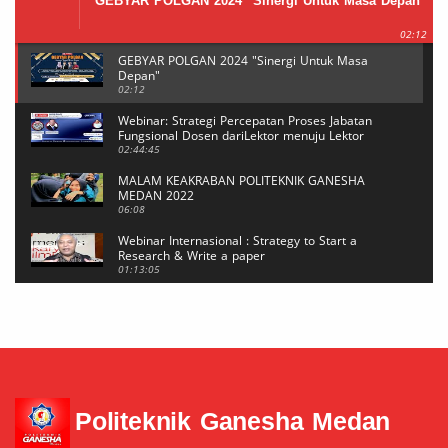
GEBYAR POLGAN 2024 "Sinergi Untuk Masa Depan"
02:12
GEBYAR POLGAN 2024 "Sinergi Untuk Masa
Depan"
02:12
Webinar: Strategi Percepatan Proses Jabatan
Fungsional Dosen dariLektor menuju Lektor
Kepala
02:44:45
MALAM KEAKRABAN POLITEKNIK GANESHA
MEDAN 2022
06:08
Webinar Internasional : Strategy to Start a
Research & Write a paper
01:13:05
Webinar Internasional : Strategy to Start a
Research & Write a paper
20:39
Mahasiswi POLGAN Sabet Medali Emas di Event
BUDAEFEST 2021 Kategori NEWS CASTING
04:29
Politeknik Ganesha Medan
Reset Password MeTA #6
05:17