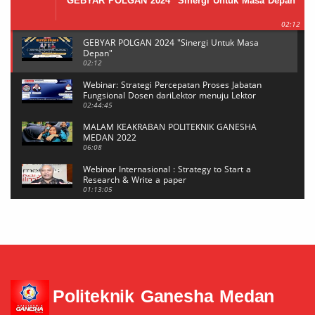
GEBYAR POLGAN 2024 "Sinergi Untuk Masa Depan"
02:12
GEBYAR POLGAN 2024 "Sinergi Untuk Masa
Depan"
02:12
Webinar: Strategi Percepatan Proses Jabatan
Fungsional Dosen dariLektor menuju Lektor
Kepala
02:44:45
MALAM KEAKRABAN POLITEKNIK GANESHA
MEDAN 2022
06:08
Webinar Internasional : Strategy to Start a
Research & Write a paper
01:13:05
Webinar Internasional : Strategy to Start a
Research & Write a paper
20:39
Mahasiswi POLGAN Sabet Medali Emas di Event
BUDAEFEST 2021 Kategori NEWS CASTING
04:29
Politeknik Ganesha Medan
Reset Password MeTA #6
05:17