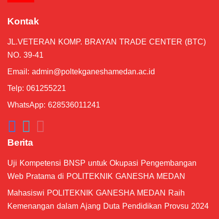
Langkah-langkah Upload Proposal #5
Kontak
07:18
JL.VETERAN KOMP. BRAYAN TRADE CENTER (BTC)
Pengenalan Tampilan Dashboard #4
01:24
NO. 39-41
Email:
admin@poltekganeshamedan.ac.id
Membuat Akun MeTA #3
04:43
Telp: 061255221
WhatsApp: 628536011241
Berita
Uji Kompetensi BNSP untuk Okupasi Pengembangan
Web Pratama di POLITEKNIK GANESHA MEDAN
Mahasiswi POLITEKNIK GANESHA MEDAN Raih
Kemenangan dalam Ajang Duta Pendidikan Provsu 2024