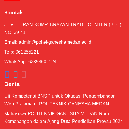
Langkah-langkah Upload Proposal #5
Kontak
07:18
JL.VETERAN KOMP. BRAYAN TRADE CENTER (BTC)
Pengenalan Tampilan Dashboard #4
01:24
NO. 39-41
Email:
admin@poltekganeshamedan.ac.id
Membuat Akun MeTA #3
04:43
Telp: 061255221
WhatsApp: 628536011241
Berita
Uji Kompetensi BNSP untuk Okupasi Pengembangan
Web Pratama di POLITEKNIK GANESHA MEDAN
Mahasiswi POLITEKNIK GANESHA MEDAN Raih
Kemenangan dalam Ajang Duta Pendidikan Provsu 2024