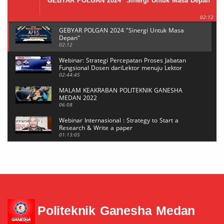
GEBYAR POLGAN 2024 "Sinergi Untuk Masa Depan"
02:12
GEBYAR POLGAN 2024 "Sinergi Untuk Masa
Depan"
02:12
Webinar: Strategi Percepatan Proses Jabatan
Fungsional Dosen dariLektor menuju Lektor
Kepala
02:44:45
MALAM KEAKRABAN POLITEKNIK GANESHA
MEDAN 2022
06:08
Webinar Internasional : Strategy to Start a
Research & Write a paper
01:13:05
Webinar Internasional : Strategy to Start a
Research & Write a paper
20:39
Mahasiswi POLGAN Sabet Medali Emas di Event
BUDAEFEST 2021 Kategori NEWS CASTING
04:29
Politeknik Ganesha Medan
Reset Password MeTA #6
05:17