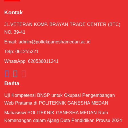
Langkah-langkah Upload Proposal #5
Kontak
07:18
JL.VETERAN KOMP. BRAYAN TRADE CENTER (BTC)
Pengenalan Tampilan Dashboard #4
01:24
NO. 39-41
Email:
admin@poltekganeshamedan.ac.id
Membuat Akun MeTA #3
04:43
Telp: 061255221
WhatsApp: 628536011241
Berita
Uji Kompetensi BNSP untuk Okupasi Pengembangan
Web Pratama di POLITEKNIK GANESHA MEDAN
Mahasiswi POLITEKNIK GANESHA MEDAN Raih
Kemenangan dalam Ajang Duta Pendidikan Provsu 2024