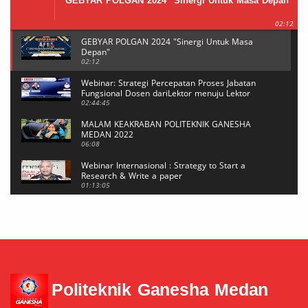
GEBYAR POLGAN 2024 "Sinergi Untuk Masa Depan"
02:12
GEBYAR POLGAN 2024 "Sinergi Untuk Masa
Depan"
02:12
Webinar: Strategi Percepatan Proses Jabatan
Fungsional Dosen dariLektor menuju Lektor
Kepala
02:44:45
MALAM KEAKRABAN POLITEKNIK GANESHA
MEDAN 2022
06:08
Webinar Internasional : Strategy to Start a
Research & Write a paper
01:13:05
Webinar Internasional : Strategy to Start a
Research & Write a paper
20:39
Mahasiswi POLGAN Sabet Medali Emas di Event
BUDAEFEST 2021 Kategori NEWS CASTING
04:29
Politeknik Ganesha Medan
Reset Password MeTA #6
05:17