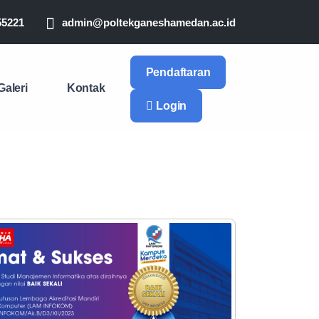
55221
admin@poltekganeshamedan.ac.id
Pendaftaran
Galeri
Kontak
Login
Next