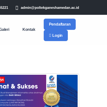
55221
admin@poltekganeshamedan.ac.id
Pendaftaran
Galeri
Kontak
Login
Next