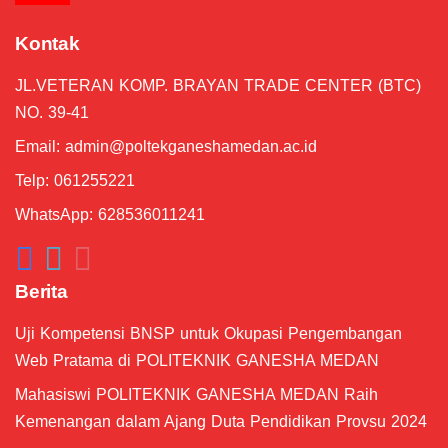
Langkah-langkah Upload Proposal #5
Kontak
07:18
JL.VETERAN KOMP. BRAYAN TRADE CENTER (BTC)
Pengenalan Tampilan Dashboard #4
01:24
NO. 39-41
Email:
admin@poltekganeshamedan.ac.id
Membuat Akun MeTA #3
04:43
Telp: 061255221
WhatsApp: 628536011241
Berita
Uji Kompetensi BNSP untuk Okupasi Pengembangan
Web Pratama di POLITEKNIK GANESHA MEDAN
Mahasiswi POLITEKNIK GANESHA MEDAN Raih
Kemenangan dalam Ajang Duta Pendidikan Provsu 2024