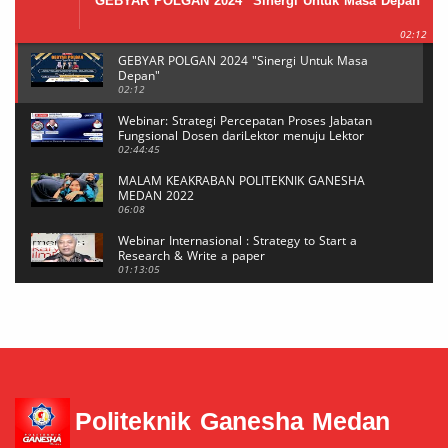
GEBYAR POLGAN 2024 "Sinergi Untuk Masa Depan"
02:12
GEBYAR POLGAN 2024 "Sinergi Untuk Masa
Depan"
02:12
Webinar: Strategi Percepatan Proses Jabatan
Fungsional Dosen dariLektor menuju Lektor
Kepala
02:44:45
MALAM KEAKRABAN POLITEKNIK GANESHA
MEDAN 2022
06:08
Webinar Internasional : Strategy to Start a
Research & Write a paper
01:13:05
Webinar Internasional : Strategy to Start a
Research & Write a paper
20:39
Mahasiswi POLGAN Sabet Medali Emas di Event
BUDAEFEST 2021 Kategori NEWS CASTING
04:29
Politeknik Ganesha Medan
Reset Password MeTA #6
05:17