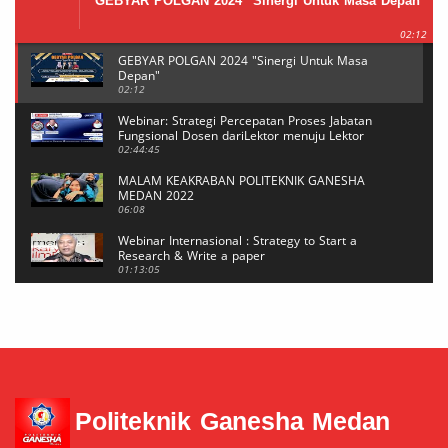
GEBYAR POLGAN 2024 "Sinergi Untuk Masa Depan"
02:12
GEBYAR POLGAN 2024 "Sinergi Untuk Masa
Depan"
02:12
Webinar: Strategi Percepatan Proses Jabatan
Fungsional Dosen dariLektor menuju Lektor
Kepala
02:44:45
MALAM KEAKRABAN POLITEKNIK GANESHA
MEDAN 2022
06:08
Webinar Internasional : Strategy to Start a
Research & Write a paper
01:13:05
Webinar Internasional : Strategy to Start a
Research & Write a paper
20:39
Mahasiswi POLGAN Sabet Medali Emas di Event
BUDAEFEST 2021 Kategori NEWS CASTING
04:29
Politeknik Ganesha Medan
Reset Password MeTA #6
05:17