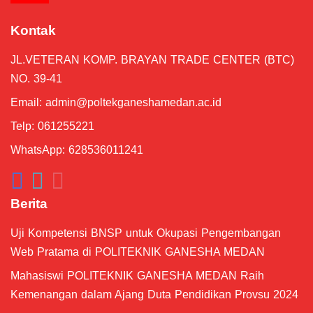
Langkah-langkah Upload Proposal #5
Kontak
07:18
JL.VETERAN KOMP. BRAYAN TRADE CENTER (BTC)
Pengenalan Tampilan Dashboard #4
01:24
NO. 39-41
Email:
admin@poltekganeshamedan.ac.id
Membuat Akun MeTA #3
04:43
Telp: 061255221
WhatsApp: 628536011241
Berita
Uji Kompetensi BNSP untuk Okupasi Pengembangan
Web Pratama di POLITEKNIK GANESHA MEDAN
Mahasiswi POLITEKNIK GANESHA MEDAN Raih
Kemenangan dalam Ajang Duta Pendidikan Provsu 2024